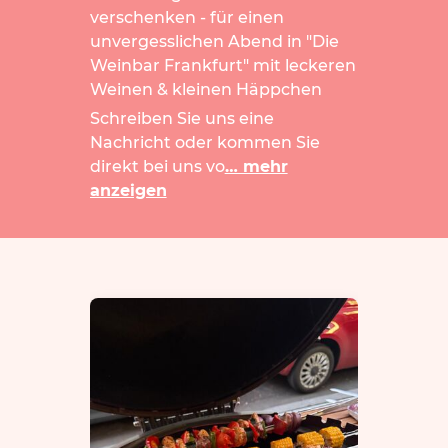
verschenken - für einen
unvergesslichen Abend in "Die
Weinbar Frankfurt" mit leckeren
Weinen & kleinen Häppchen
Schreiben Sie uns eine
Nachricht oder kommen Sie
direkt bei uns vo
… mehr
anzeigen