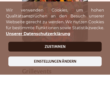
Wir verwenden Cookies, um hohen
Qualitätsansprüchen an den Besuch unserer
Webseite gerecht zu werden. Wir nutzen Cookies
für bestimmte Funktionen sowie Statistikzwecke.
Unserer Datenschutzerklärung
ZUSTIMMEN
EINSTELLUNGEN ÄNDERN
UNSER EVENT BESUCHEN
Grillevents
Im Sommer starten wir wieder
regelmäßig verschiedene
Grillevents.
Bleibt auf dem laufenden und
folgt uns auf Instagramm